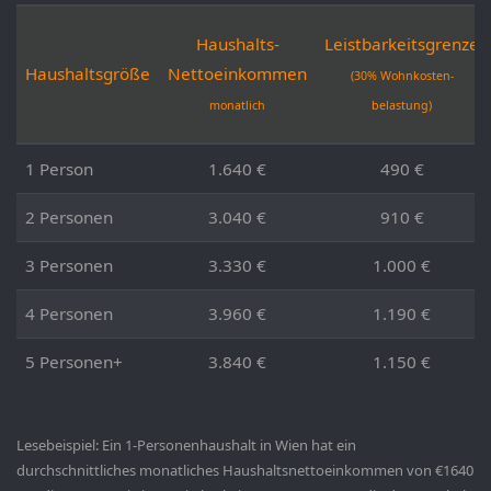
Haushalts-
Leistbarkeitsgrenze
Haushaltsgröße
Nettoeinkommen
(30% Wohnkosten-
monatlich
belastung)
Haushaltsgröße
Haushalts-
Leistbarkeitsgrenze
1 Person
1.640 €
490 €
Nettoeinkommen
(30% Wohnkosten-
2 Personen
3.040 €
910 €
monatlich
belastung)
3 Personen
3.330 €
1.000 €
4 Personen
3.960 €
1.190 €
5 Personen+
3.840 €
1.150 €
Lesebeispiel: Ein 1-Personenhaushalt in Wien hat ein
durchschnittliches monatliches Haushaltsnettoeinkommen von €1640