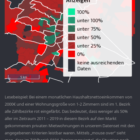
Lesebeispiel: Bei einem monatlichen Haushaltsnettoeinkommen von
2000€ und einer Wohnungsgröße von 1-2 Zimmern sind im 1. Bezirk
alle Zählbezirke rot eingefärbt. Das bedeutet, dass weniger als 50%
aller im Zeitraum 2011 – 2019 in diesem Bezirk auf den Markt
gekommenen privaten Mietwohnungen in unserem Datenset mit den
angegebenen Kriterien leistbar waren. Mittels „mouse over“ sieht